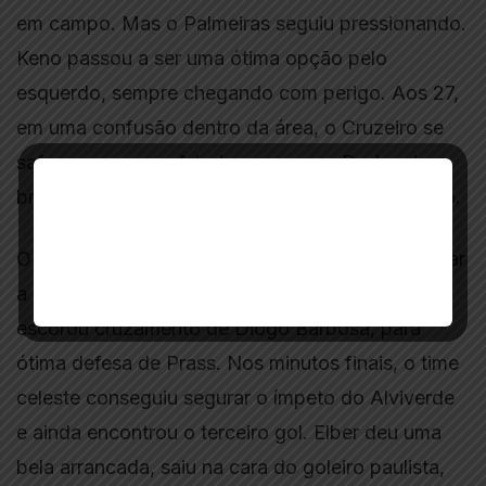
em campo. Mas o Palmeiras seguiu pressionando.
Keno passou a ser uma ótima opção pelo
esquerdo, sempre chegando com perigo. Aos 27,
em uma confusão dentro da área, o Cruzeiro se
safou por pouco. A bola pererecou, Dudu e Leo
brigaram por ela, que acabou nas mãos de Fábio.
O Cruzeiro também teve uma chance para ampliar
a partida. Sassá, que entrou na vaga de Sóbis,
escorou cruzamento de Diogo Barbosa, para
ótima defesa de Prass. Nos minutos finais, o time
celeste conseguiu segurar o ímpeto do Alviverde
e ainda encontrou o terceiro gol. Elber deu uma
bela arrancada, saiu na cara do goleiro paulista,