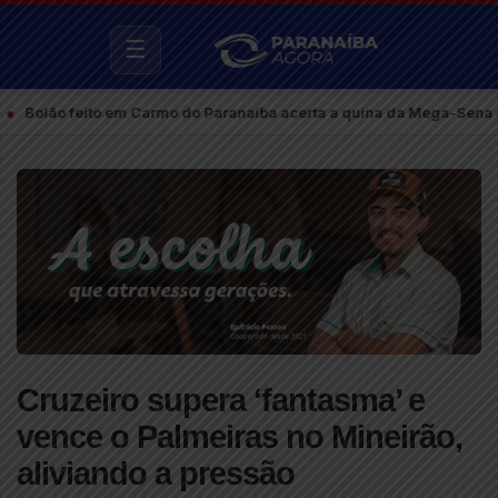
☰
 feito em Carmo do Paranaíba acerta a quina da Mega-Sena e fatura m
Cruzeiro supera ‘fantasma’ e
vence o Palmeiras no Mineirão,
aliviando a pressão