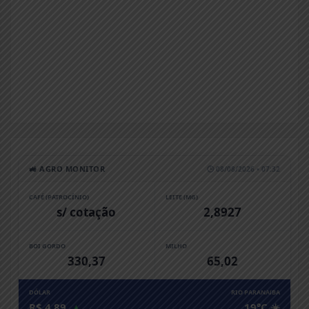
🚜 AGRO MONITOR
🕒 08/08/2026 • 07:32
CAFÉ (PATROCÍNIO)
LEITE (MG)
s/ cotação
2,8927
BOI GORDO
MILHO
330,37
65,02
DÓLAR
RIO PARANAíBA
R$ 4,89
▲
19°C ☀️