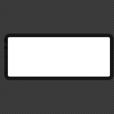
Rio Paranaíba e Arapuá recebem cinco
novos sargentos da Polícia Militar
23 DE JULHO DE 2026 • 13:58