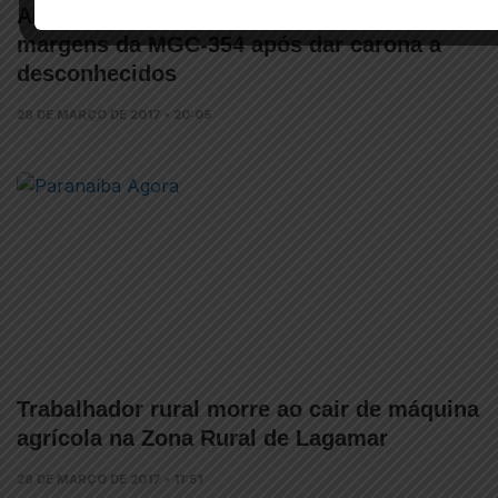
Advogado tem carro roubado e é amarrado à
margens da MGC-354 após dar carona a
desconhecidos
28 DE MARÇO DE 2017 • 20:05
Trabalhador rural morre ao cair de máquina
agrícola na Zona Rural de Lagamar
28 DE MARÇO DE 2017 • 11:51