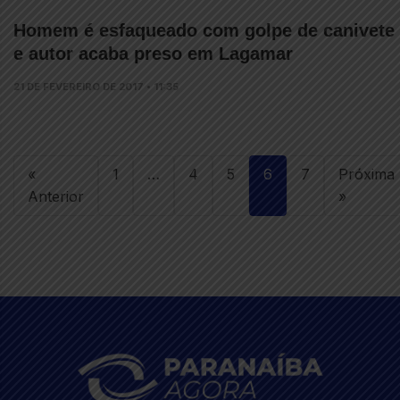
Homem é esfaqueado com golpe de canivete
e autor acaba preso em Lagamar
21 DE FEVEREIRO DE 2017 • 11:35
«
1
…
4
5
6
7
Próxima
Anterior
»