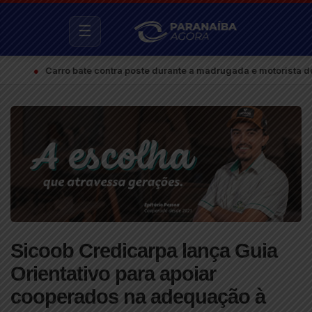
☰
●
Carro bate contra poste durante a madrugada e motorista deixa o
Sicoob Credicarpa lança Guia
Orientativo para apoiar
cooperados na adequação à