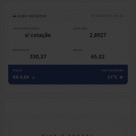
🚜 AGRO MONITOR
🕒 10/08/2026 • 00:32
CAFÉ (PATROCÍNIO)
LEITE (MG)
s/ cotação
2,8927
BOI GORDO
MILHO
330,37
65,02
DÓLAR
RIO PARANAíBA
R$ 4,89
▲
21°C ☀️
SIGA O PORTAL