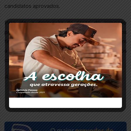
candidatos aprovados.
Para ele, a diminuição do prazo do concurso
prejudicaria os aprovados e poderia gerar danos
financeiros ao município, que teria gastos com
a realização de novo certame para preencher os
cargos vagos.
Ascom Ministério Público
COMPARTILHAR: