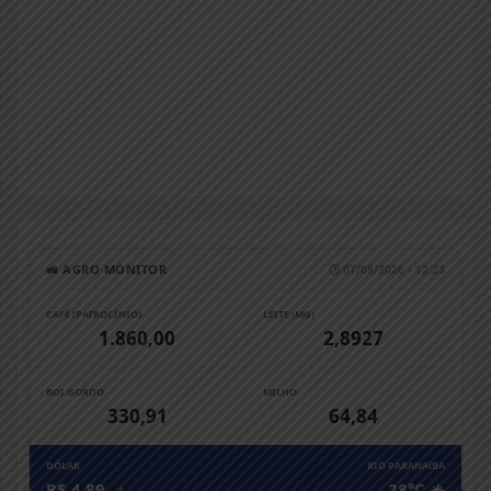
🚜 AGRO MONITOR
🕒 07/08/2026 • 12:23
CAFÉ (PATROCÍNIO)
LEITE (MG)
1.860,00
2,8927
BOI GORDO
MILHO
330,91
64,84
DÓLAR
RIO PARANAíBA
R$ 4,89
▲
28°C ☀️