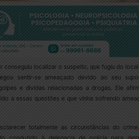
ar conseguiu localizar o suspeito, que fugiu do loca
legou sentir-se ameaçado devido ao seu supo
golpes e dívidas relacionadas a drogas. Ele afir
vido a essas questões e que vinha sofrendo amea
esclarecer totalmente as circunstâncias do crime
do conduzido à delegacia de polícia para dem