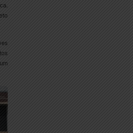
ca.
eto
ves
ntos
 um