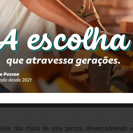
por volta das 20h20, um homem de 34 anos, conhec
a, em uma praça no bairro Bagagem, na cidade de I
celular das mãos de uma garota, desencadeando 