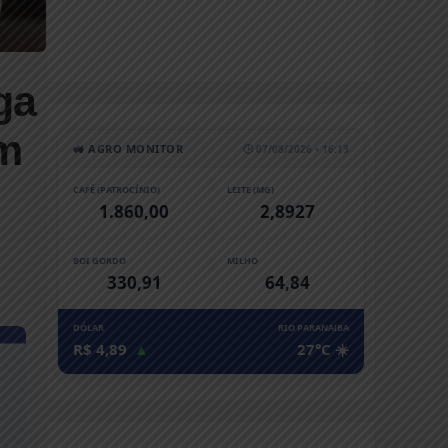
ga
em
🚜 AGRO MONITOR
🕒 07/08/2026 • 16:13
CAFÉ (PATROCÍNIO)
LEITE (MG)
1.860,00
2,8927
BOI GORDO
MILHO
330,91
64,84
DÓLAR
RIO PARANAíBA
R$ 4,89
▲
27°C ☀️