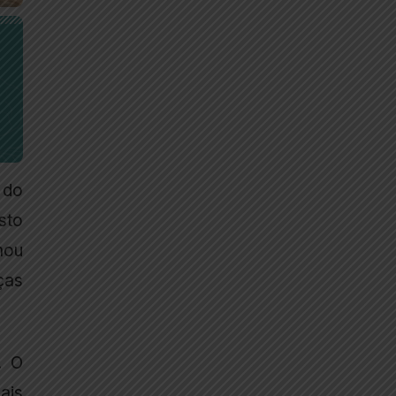
l do
sto
mou
ças
. O
ais