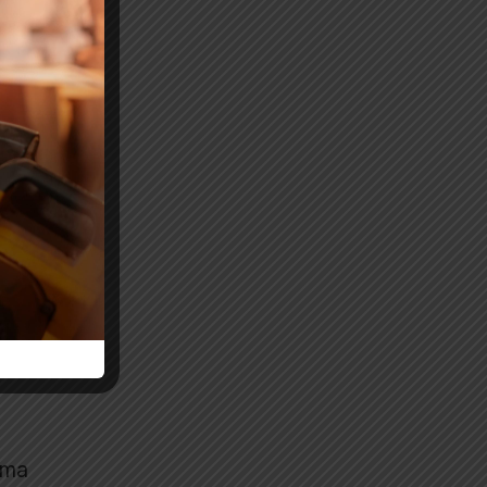
ido
raí
uma