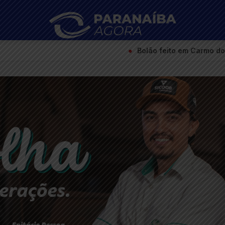
●
Bolão feito em Carmo do Paranaíba acerta a quina d