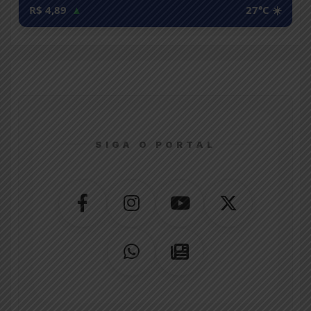
R$ 4,89
▲
27°C ☀️
SIGA O PORTAL