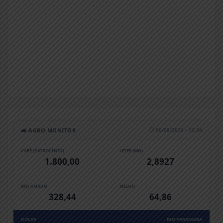
🚜 AGRO MONITOR
🕒 06/08/2026 • 12:34
CAFÉ (PATROCÍNIO)
LEITE (MG)
1.800,00
2,8927
BOI GORDO
MILHO
328,44
64,86
DÓLAR
RIO PARANAíBA