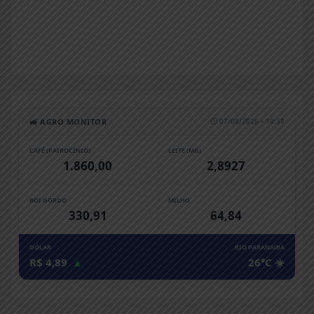
🚜 AGRO MONITOR
🕒 07/08/2026 • 10:38
CAFÉ (PATROCÍNIO)
LEITE (MG)
1.860,00
2,8927
BOI GORDO
MILHO
330,91
64,84
DÓLAR
RIO PARANAíBA
R$ 4,89
▲
26°C ☀️