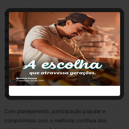
Caminho de crescimento
A presença entre os 500 melhores municípios do
Brasil é mais uma prova de que Arapuá segue no
caminho certo. O IFDM é uma ferramenta que
reforça a importância de políticas públicas
planejadas e efetivas. A cidade mineira, com suas
raízes firmes e olhar no futuro, mostra que
tamanho não é obstáculo para alcançar
excelência.
Com planejamento, participação popular e
compromisso com a melhoria contínua dos