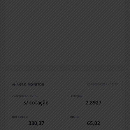
🚜 AGRO MONITOR
🕒 08/08/2026 • 13:17
CAFÉ (PATROCÍNIO)
LEITE (MG)
s/ cotação
2,8927
BOI GORDO
MILHO
330,37
65,02