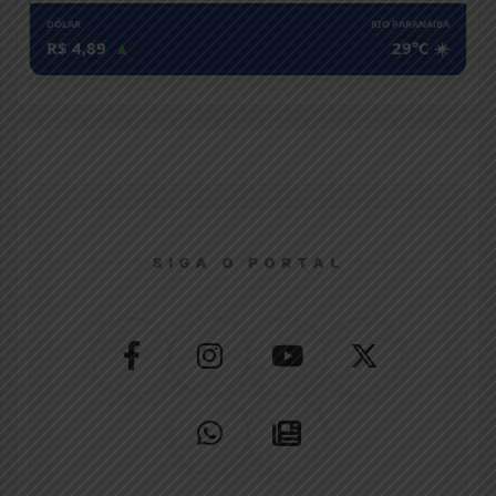
DÓLAR
RIO PARANAíBA
R$ 4,89
▲
29°C ☀️
SIGA O PORTAL