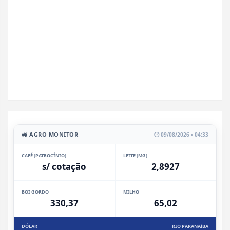
🚜 AGRO MONITOR
🕒 09/08/2026 • 04:33
CAFÉ (PATROCÍNIO)
LEITE (MG)
s/ cotação
2,8927
BOI GORDO
MILHO
330,37
65,02
DÓLAR
RIO PARANAíBA