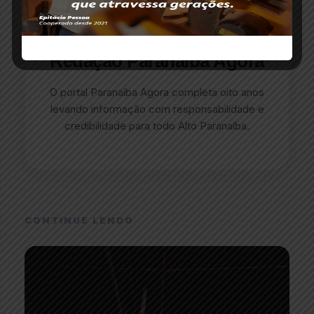
ESCRITO POR
Redação Paranaíba Agora
O portal Paranaíba Agora completa oito anos
levando informação com responsabilidade e
credibilidade para todo Alto Paranaíba.
CONTINUE LENDO