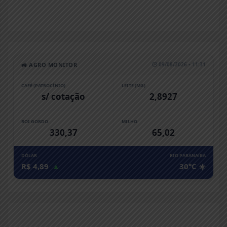
🚜 AGRO MONITOR
🕒 09/08/2026 • 11:31
CAFÉ (PATROCÍNIO)
LEITE (MG)
s/ cotação
2,8927
BOI GORDO
MILHO
330,37
65,02
DÓLAR
RIO PARANAíBA
R$ 4,89
▲
30°C ☀️