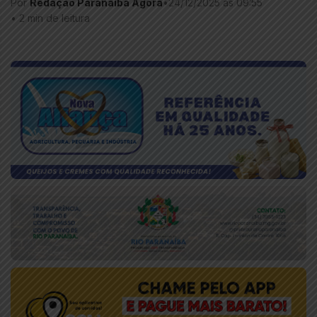
Por
Redação Paranaíba Agora
•
24/12/2025 às 09:55
•
2 min de leitura