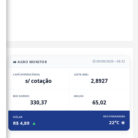
🕒 08/08/2026 • 08:22
🚜 AGRO MONITOR
CAFÉ (PATROCÍNIO)
LEITE (MG)
s/ cotação
2,8927
BOI GORDO
MILHO
330,37
65,02
RIO PARANAíBA
DÓLAR
22°C ☀️
R$ 4,89
▲