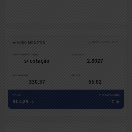
🚜 AGRO MONITOR
🕒 08/08/2026 • 16:15
CAFÉ (PATROCÍNIO)
LEITE (MG)
s/ cotação
2,8927
BOI GORDO
MILHO
330,37
65,02
DÓLAR
RIO PARANAíBA
R$ 4,89
▲
--°C ☀️