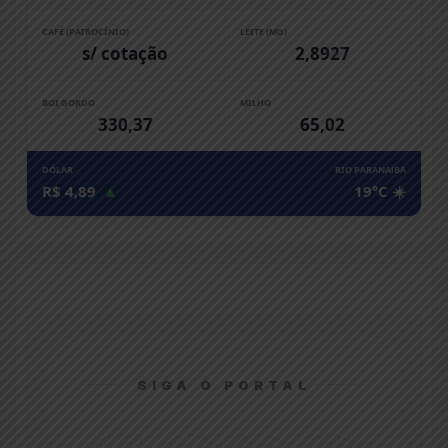
CAFÉ (PATROCÍNIO)
LEITE (MG)
s/ cotação
2,8927
BOI GORDO
MILHO
330,37
65,02
DÓLAR
RIO PARANAíBA
R$ 4,89
▲
19°C ☀️
SIGA O PORTAL