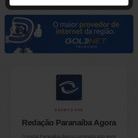
ESCRITO POR
Redação Paranaíba Agora
O portal Paranaíba Agora completa oito anos