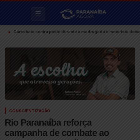
☰
ro bate contra poste durante a madrugada e motorista deixa o local 
CONSCIENTIZAÇÃO
Rio Paranaíba reforça
campanha de combate ao