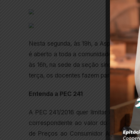
Nesta segunda, às 19h, a Aspuv vai tran
é aberto a toda a comunidade. Uma nova
às 16h, na sede da seção sindical, par
terça, os docentes fazem paralisação.
Entenda a PEC 241
A PEC 241/2016 quer limitar os gastos 
correspondente ao valor do ano anterior
de Preços ao Consumidor Amplo (IPCA)