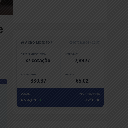
e
🚜 AGRO MONITOR
🕒 07/08/2026 • 20:57
CAFÉ (PATROCÍNIO)
LEITE (MG)
s/ cotação
2,8927
BOI GORDO
MILHO
330,37
65,02
DÓLAR
RIO PARANAíBA
R$ 4,89
▲
22°C ☀️