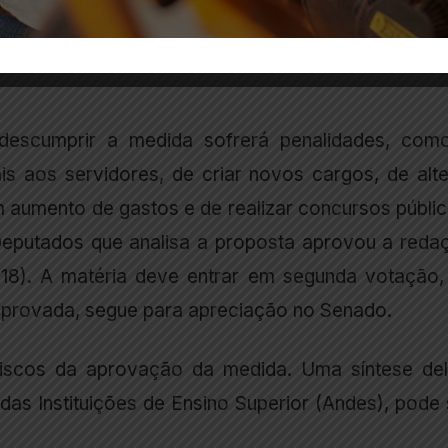
finir, com base na regra, o limite orçamentário 
ário, além do Ministério Público Federal da União e
escumprir a medida sofrerá penalidades, com
is aos servidores, de criar novos cargos, de alte
m aumento de gastos e de realizar concursos públic
putados que analisa a proposta aprovou a reda
 (18). A matéria deve entrar em segunda votação,
aprovada, segue para apreciação no Senado.
iscos da aprovação da medida. Uma síntese del
as Instituições de Ensino Superior (Andes), pode 