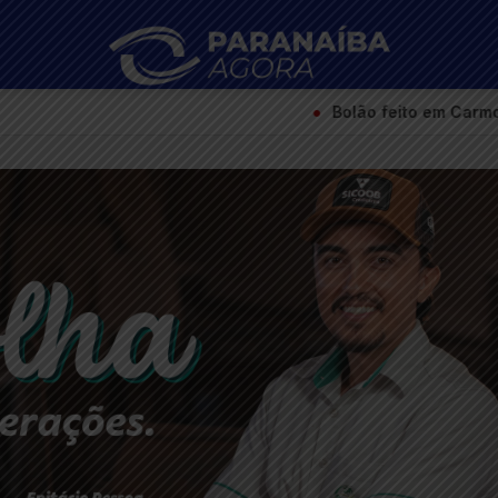
●
Bolão feito em Carmo do Paranaíba acert