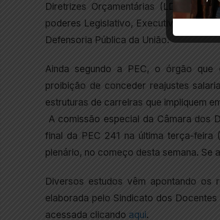
Diretrizes Orçamentárias (LDO) vai de
poderes Legislativo, Executivo e Judici
Defensoria Pública da União.
Ainda segundo a PEC, o órgão que d
proibição de conceder reajustes salaria
estruturas de carreiras que impliquem e
A comissão especial da Câmara dos De
final da PEC 241 na última terça-feira
plenário, no começo desta semana. Se 
Diversos estudos vêm apontando os r
elaborada pelo Sindicato dos Docentes d
acessada clicando
aqui
.