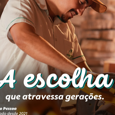
smitir ao vivo o seminário “O Golpe no Sus”. O eve
 assembleia está marcada para esta terça-feira (2
a avaliar o movimento. Lembrando que nesta segund
da União por um período de 20 anos. Esse teto se
 corrigido pela inflação medida pelo Índice Nacio
. De acordo com a proposta, a cada ano, a Lei