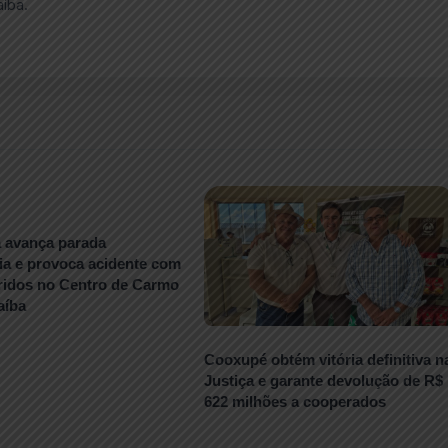
aíba.
a avança parada
ia e provoca acidente com
eridos no Centro de Carmo
aíba
Cooxupé obtém vitória definitiva n
Justiça e garante devolução de R$
622 milhões a cooperados