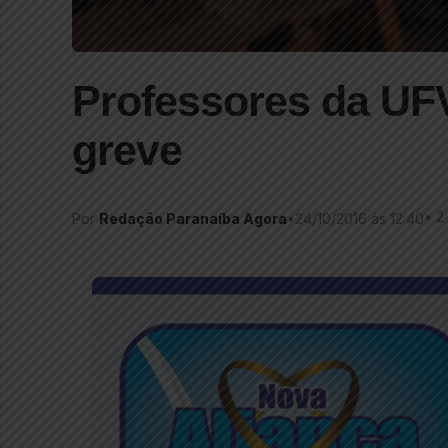
Professores da UFV
greve
•
2
Por
Redação Paranaíba Agora
•
24/10/2016 às 12:40