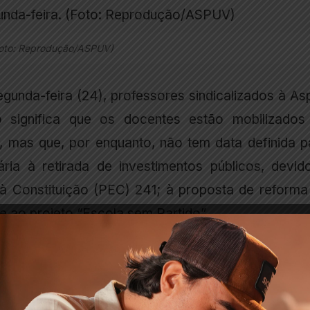
(Foto: Reprodução/ASPUV)
unda-feira (24), professores sindicalizados à As
 significa que os docentes estão mobilizados
 mas que, por enquanto, não tem data definida p
ária à retirada de investimentos públicos, devid
Constituição (PEC) 241; à proposta de reforma
e ao projeto “Escola sem Partido”.
s da UFV convidados falaram sobre os impactos qu
e ter em áreas como a saúde e a educação.
s de mobilização da categoria.