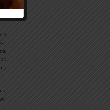
dos
 da
o a
rar
os.
ção
 no
es,
ser