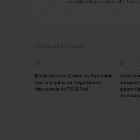
credibilidade para todo Alto Paran
CONTINUE LENDO
Bolão feito em Carmo do Paranaíba
Motorist
acerta a quina da Mega-Sena e
obrigatór
fatura mais de R$ 105 mil
quatro f
do Paran