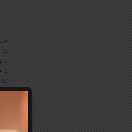
puv
 na
ara
o a
 da
e a
 Os