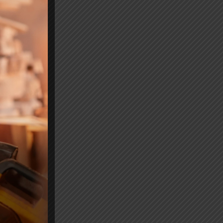
nto
5),
a e
ria
nal
 de