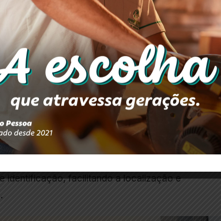
s obras de revitalização do Terminal Rodoviário
hecido como Rodoviária Municipal.
da Secretaria Municipal de Infraestrutura, Transpo
r as condições do espaço utilizado diariamente po
e chegam ao município.
ntervenções incluíram reformas na estrutura do préd
leta das áreas internas e externas do terminal. O
identificação, facilitando a localização e
.