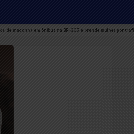
na BR-365 e prende mulher por tráfico de drogas
●
Bom