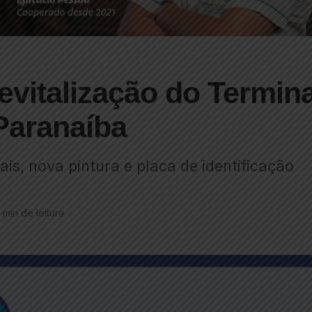
revitalização do Termina
Paranaíba
is, nova pintura e placa de identificação
1 min de leitura