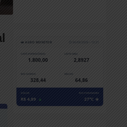
l
🚜 AGRO MONITOR
🕒 06/08/2026 • 13:21
CAFÉ (PATROCÍNIO)
LEITE (MG)
1.800,00
2,8927
BOI GORDO
MILHO
328,44
64,86
DÓLAR
RIO PARANAíBA
R$ 4,89
▲
27°C ☀️