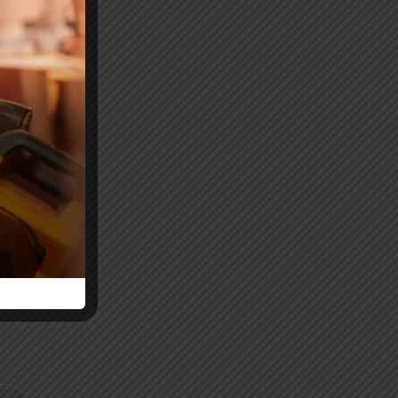
rte
r
io,