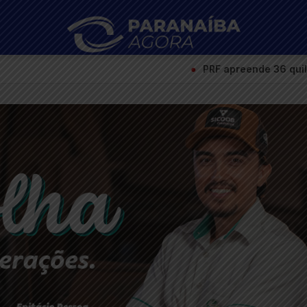
●
PRF apreende 36 quilos de maconha em ônibus 