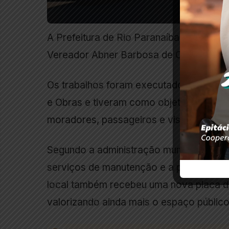
A Prefeitura de Rio Paranaíba concluiu a
Vereador Abner Barbosa de Castro, con
Os trabalhos foram executados por meio 
e Obras e tiveram como objetivo melhora
moradores, passageiros e visitantes qu
Segundo a administração municipal, as i
serviços de manutenção e a pintura comp
local também recebeu uma nova placa de 
valorizando ainda mais o espaço público