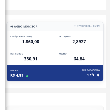
🕒 07/08/2026 • 05:49
🚜 AGRO MONITOR
CAFÉ (PATROCÍNIO)
LEITE (MG)
1.860,00
2,8927
BOI GORDO
MILHO
330,91
64,84
RIO PARANAíBA
DÓLAR
17°C ☀️
R$ 4,89
▲