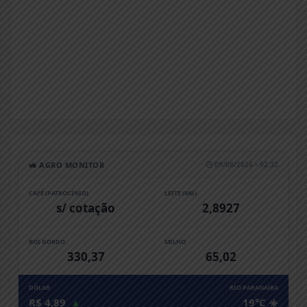
🚜 AGRO MONITOR
🕒 09/08/2026 • 02:32
CAFÉ (PATROCÍNIO)
LEITE (MG)
s/ cotação
2,8927
BOI GORDO
MILHO
330,37
65,02
DÓLAR
RIO PARANAíBA
R$ 4,89
▲
19°C ☀️