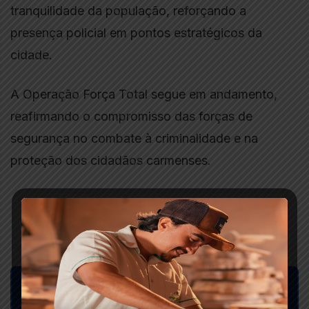
tranquilidade da população, reforçando a
presença policial em pontos estratégicos da
cidade.
A Operação Força Total segue em andamento,
reafirmando o compromisso das forças de
segurança no combate à criminalidade e na
proteção dos cidadãos carmenses.
COMPARTILHAR: