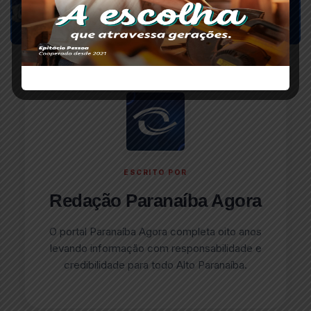
ESCRITO POR
Redação Paranaíba Agora
O portal Paranaíba Agora completa oito anos
levando informação com responsabilidade e
credibilidade para todo Alto Paranaíba.