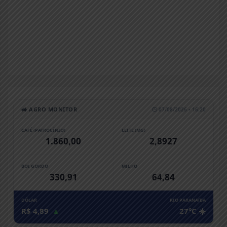
🚜 AGRO MONITOR
🕒 07/08/2026 • 16:20
CAFÉ (PATROCÍNIO)
LEITE (MG)
1.860,00
2,8927
BOI GORDO
MILHO
330,91
64,84
DÓLAR
RIO PARANAíBA
R$ 4,89
▲
27°C ☀️