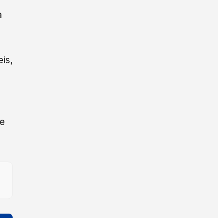
a
is,
 e