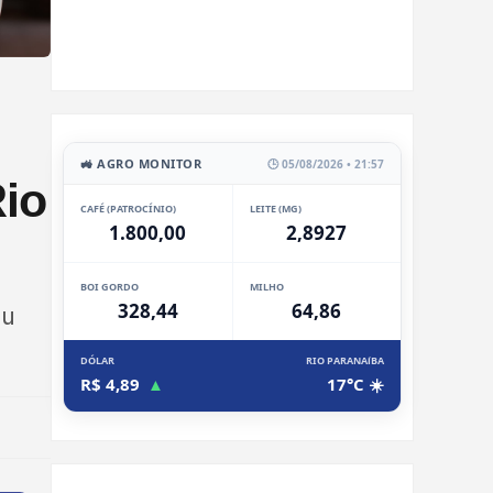
🚜 AGRO MONITOR
🕒 05/08/2026 • 21:57
Rio
CAFÉ (PATROCÍNIO)
LEITE (MG)
1.800,00
2,8927
BOI GORDO
MILHO
328,44
64,86
ou
DÓLAR
RIO PARANAíBA
R$ 4,89
▲
17°C ☀️