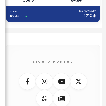
330,91
64,84
RIO PARANAíBA
DÓLAR
17°C ☀️
R$ 4,89
▲
SIGA O PORTAL