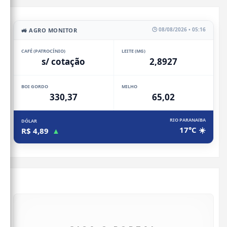
🕒 08/08/2026 • 05:16
🚜 AGRO MONITOR
CAFÉ (PATROCÍNIO)
LEITE (MG)
s/ cotação
2,8927
BOI GORDO
MILHO
330,37
65,02
RIO PARANAíBA
DÓLAR
17°C ☀️
R$ 4,89
▲