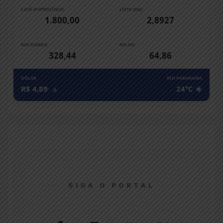
CAFÉ (PATROCÍNIO)
LEITE (MG)
1.800,00
2,8927
BOI GORDO
MILHO
328,44
64,86
DÓLAR
RIO PARANAíBA
R$ 4,89
▲
24°C ☀️
SIGA O PORTAL