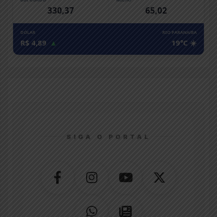
330,37
65,02
DÓLAR
RIO PARANAíBA
R$ 4,89
▲
19°C ☀️
SIGA O PORTAL