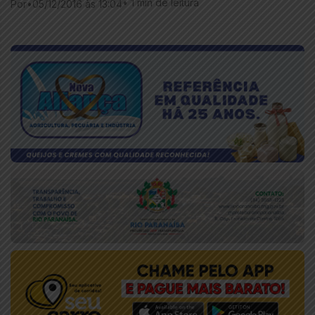
•
1 min de leitura
Por
•
05/12/2016 às 13:04