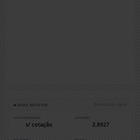
🚜 AGRO MONITOR
🕒 09/08/2026 • 04:22
CAFÉ (PATROCÍNIO)
LEITE (MG)
s/ cotação
2,8927
BOI GORDO
MILHO