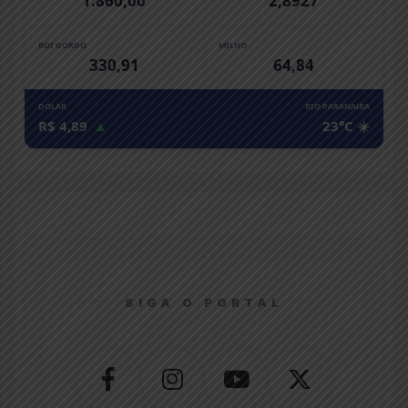
1.860,00
2,8927
BOI GORDO
MILHO
330,91
64,84
DÓLAR
RIO PARANAíBA
R$ 4,89
▲
23°C ☀️
SIGA O PORTAL