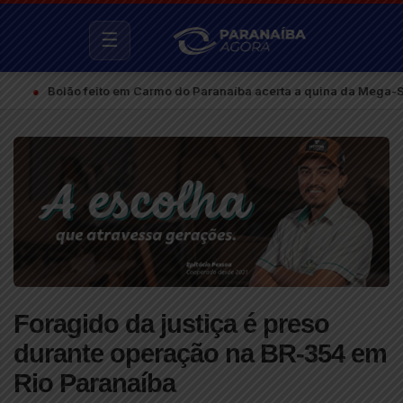
☰
Bolão feito em Carmo do Paranaíba acerta a quina da Mega-Sena e fa
Foragido da justiça é preso
durante operação na BR-354 em
Rio Paranaíba