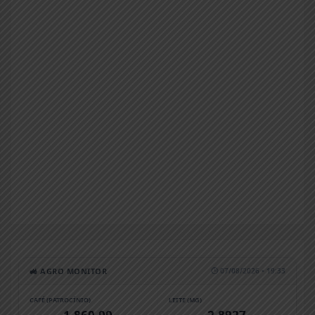
🚜 AGRO MONITOR
🕒 07/08/2026 • 19:33
CAFÉ (PATROCÍNIO)
LEITE (MG)