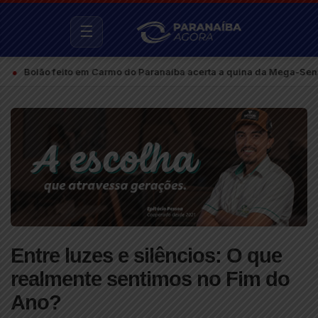
☰
o feito em Carmo do Paranaíba acerta a quina da Mega-Sena e fatura
Entre luzes e silêncios: O que
realmente sentimos no Fim do
Ano?