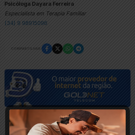
Psicóloga Dayara Ferreira
Especialista em Terapia Familiar
(34) 9 98915096
COMPARTILHAR: