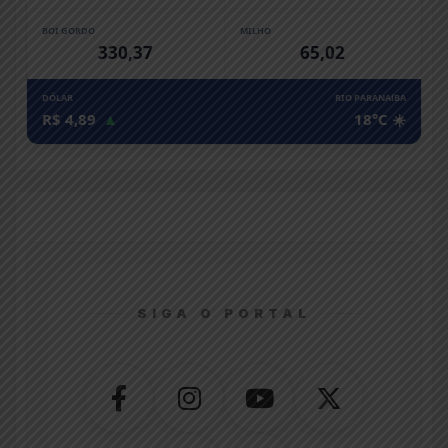
BOI GORDO
MILHO
330,37
65,02
DÓLAR
RIO PARANAíBA
R$ 4,89
▲
18°C ☀️
SIGA O PORTAL