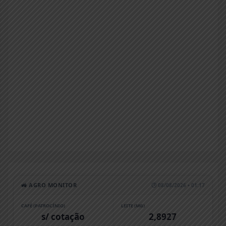
🚜 AGRO MONITOR
🕒 08/08/2026 • 01:17
CAFÉ (PATROCÍNIO)
LEITE (MG)
s/ cotação
2,8927