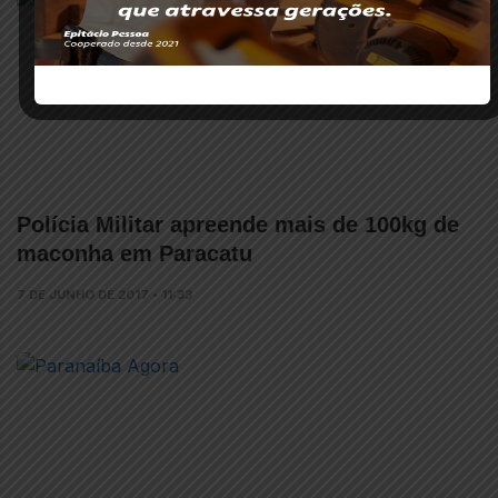
Polícia Militar apreende mais de 100kg de
maconha em Paracatu
7 DE JUNHO DE 2017 • 11:33