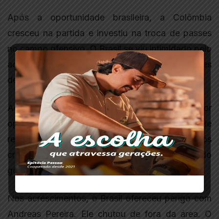
Após a oportunidade brasileira, a Colômbia
cresceu na partida e investiu na troca de passes
no campo ofensivo. O Brasil se viu intimidado pelo
adversário e sem conseguir criar oportunidades
de ataque.
Aos 38 minutos, Borré perdeu a melhor
oportunidade criada no segundo tempo. Ele
recebeu a bola sozinho na área brasileira, após
cruzamento de Luis Díaz, e finalizou por cima do
gol defendido por Alisson.
Nos acréscimentos, o Brasil ofereceu perigo com
Andreas Pereira. Ele chutou de fora da área. O