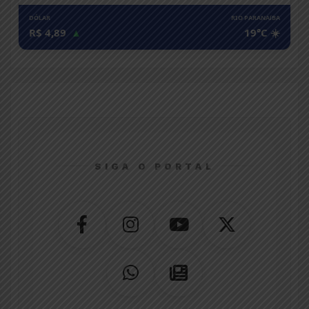
DÓLAR
RIO PARANAíBA
R$ 4,89
▲
19°C ☀️
SIGA O PORTAL