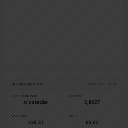
🚜 AGRO MONITOR
🕒 09/08/2026 • 07:00
CAFÉ (PATROCÍNIO)
LEITE (MG)
s/ cotação
2,8927
BOI GORDO
MILHO
330,37
65,02