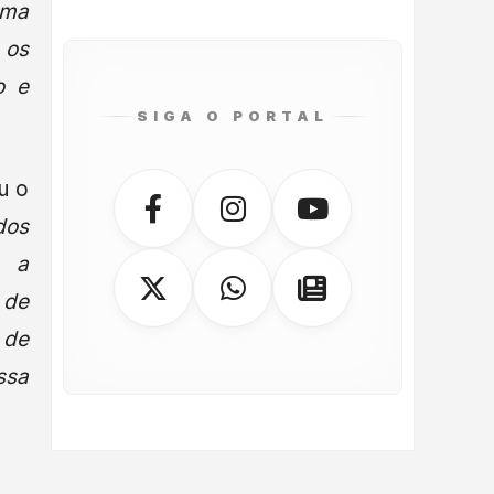
uma
 os
o e
SIGA O PORTAL
u o
dos
m a
 de
 de
ssa