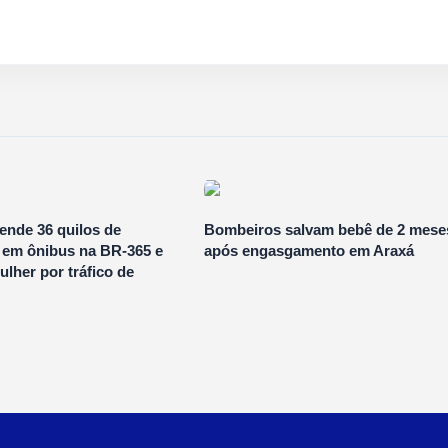
ende 36 quilos de
Bombeiros salvam bebê de 2 mese
em ônibus na BR-365 e
após engasgamento em Araxá
lher por tráfico de