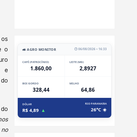
 os
e o
🕒 06/08/2026 • 16:33
🚜 AGRO MONITOR
uro
CAFÉ (PATROCÍNIO)
LEITE (MG)
1.860,00
2,8927
e e
 do
BOI GORDO
MILHO
328,44
64,86
RIO PARANAíBA
DÓLAR
 do
26°C ☀️
R$ 4,89
▲
mos
 no