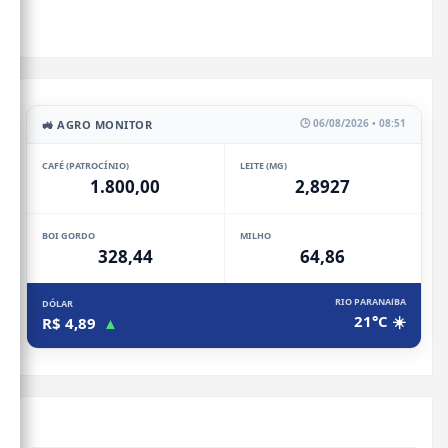
🕒 06/08/2026 • 08:51
🚜 AGRO MONITOR
CAFÉ (PATROCÍNIO)
LEITE (MG)
1.800,00
2,8927
BOI GORDO
MILHO
328,44
64,86
RIO PARANAíBA
DÓLAR
21°C ☀️
R$ 4,89
▲