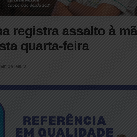
a registra assalto à m
ta quarta-feira
 min de leitura