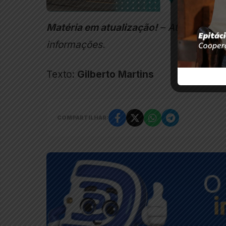
Matéria em atualização!
– Atualizada e
informações.
Texto:
Gilberto Martins
COMPARTILHAR: