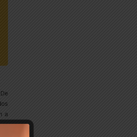
 De
dos
m a