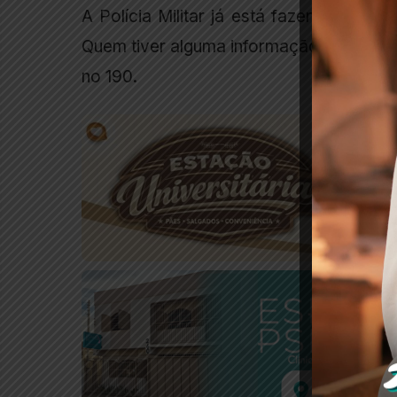
A Polícia Militar já está fazendo rastre
Quem tiver alguma informação que leve a
no 190.