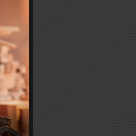
to.
rme