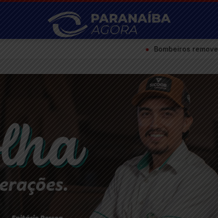
●
Bombeiros removem eucalipto com risco d