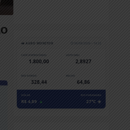
ão
🚜 AGRO MONITOR
🕒 06/08/2026 • 14:32
CAFÉ (PATROCÍNIO)
LEITE (MG)
1.800,00
2,8927
BOI GORDO
MILHO
328,44
64,86
DÓLAR
RIO PARANAíBA
R$ 4,89
▲
27°C ☀️