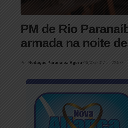
PM de Rio Paranaíb
armada na noite des
•
1
Por
Redação Paranaíba Agora
•
16/08/2017 às 22:53