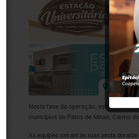
Nesta fase da operação, estão sendo 
municípios de Patos de Minas, Carmo do
As equipes saíram às ruas ainda durante