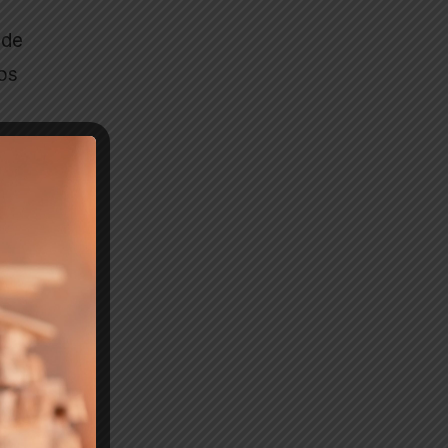
 de
os
o
a
e