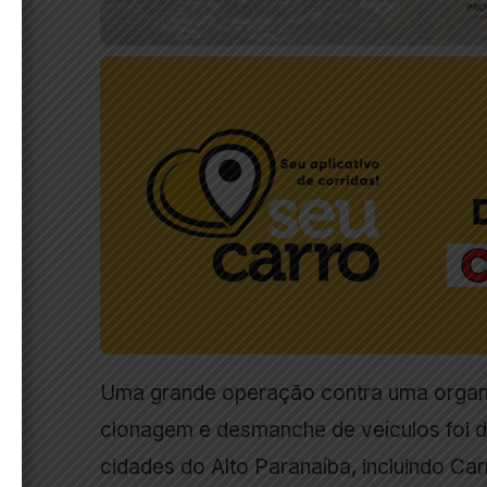
Uma grande operação contra uma organi
clonagem e desmanche de veículos foi d
cidades do Alto Paranaíba, incluindo Ca