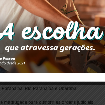
cumpridos 40 mandados de busca e apreensão nos
 Paranaíba, Rio Paranaíba e Uberaba.
 a madrugada para cumprir as ordens judiciais