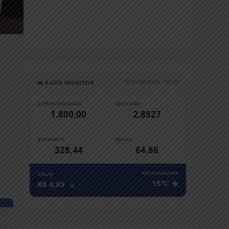
🕒 06/08/2026 • 04:19
🚜 AGRO MONITOR
CAFÉ (PATROCÍNIO)
LEITE (MG)
1.800,00
2,8927
BOI GORDO
MILHO
328,44
64,86
RIO PARANAíBA
DÓLAR
15°C ☀️
R$ 4,89
▲