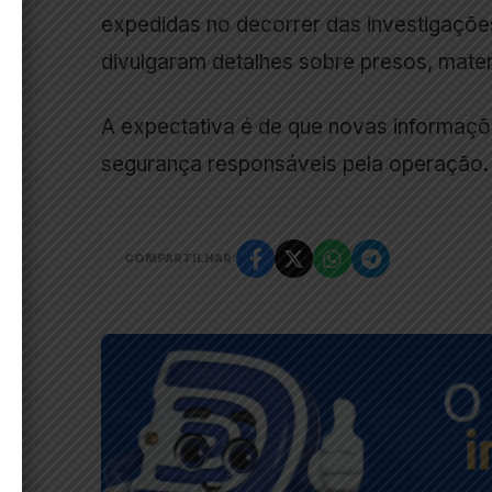
expedidas no decorrer das investigaçõe
divulgaram detalhes sobre presos, mate
A expectativa é de que novas informaçõ
segurança responsáveis pela operação.
COMPARTILHAR: