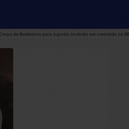
uposto incêndio em caminhão na BR-354, próximo a Carmo do 