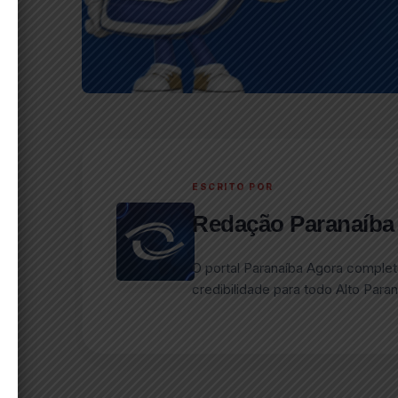
ESCRITO POR
Redação Paranaíba
O portal Paranaíba Agora complet
credibilidade para todo Alto Paran