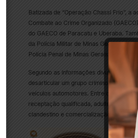
Batizada de “Operação Chassi Frio”, a 
Combate ao Crime Organizado (GAECO) 
do GAECO de Paracatu e Uberaba. Tamb
da Polícia Militar de Minas Gerais e da 
Polícia Penal de Minas Gerais.
Segundo as informações divulgadas pela
desarticular um grupo criminoso envolvi
veículos automotores. Entre os delitos i
receptação qualificada, adulteração de 
clandestino e comercialização de peças a