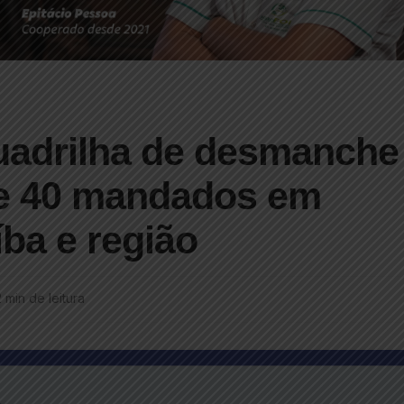
uadrilha de desmanche
re 40 mandados em
ba e região
2 min de leitura