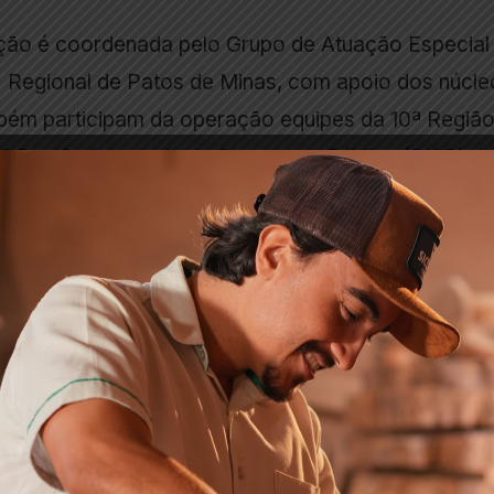
ação é coordenada pelo Grupo de Atuação Especial
Regional de Patos de Minas, com apoio dos núcle
ém participam da operação equipes da 10ª Regiã
10ª Região Integrada de Segurança Pública (RISP) d
s autoridades, a investigação tem como foco
do em diversos crimes ligados ao mercado ilegal d
nvestigados estão furtos e roubos de veículos,
sinais identificadores, clonagem, desmanche
utomotivas de origem ilícita.