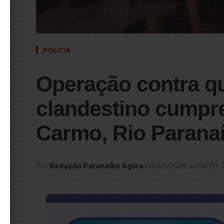
POLÍCIA
Operação contra q
clandestino cump
Carmo, Rio Paranaí
•
Por
Redação Paranaíba Agora
•
28/05/2026 às 08:21