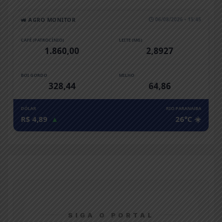
🚜 AGRO MONITOR
🕒 06/08/2026 • 15:45
CAFÉ (PATROCÍNIO)
LEITE (MG)
1.860,00
2,8927
BOI GORDO
MILHO
328,44
64,86
DÓLAR
RIO PARANAíBA
R$ 4,89
▲
26°C ☀️
SIGA O PORTAL