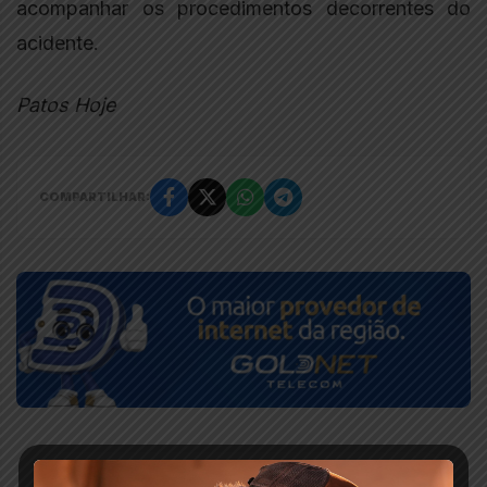
acompanhar os procedimentos decorrentes do
acidente.
Patos Hoje
COMPARTILHAR: