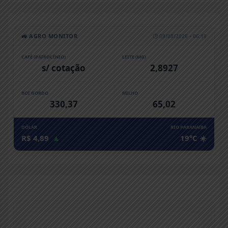
🚜 AGRO MONITOR
🕒 09/08/2026 • 06:19
CAFÉ (PATROCÍNIO)
LEITE (MG)
s/ cotação
2,8927
BOI GORDO
MILHO
330,37
65,02
DÓLAR
RIO PARANAíBA
R$ 4,89
▲
19°C ☀️