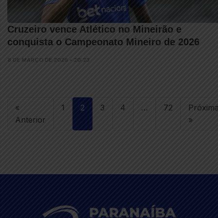
Cruzeiro vence Atlético no Mineirão e
conquista o Campeonato Mineiro de 2026
8 DE MARÇO DE 2026 • 20:23
«
1
2
3
4
…
72
Próxim
Anterior
»